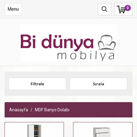
0
Menu
Filtrele
Sırala
Anasayfa
MDF Banyo Dolabı